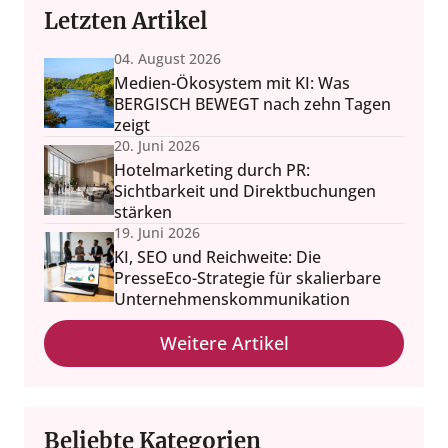
Letzten Artikel
04. August 2026
Medien-Ökosystem mit KI: Was
BERGISCH BEWEGT nach zehn Tagen
zeigt
20. Juni 2026
Hotelmarketing durch PR:
Sichtbarkeit und Direktbuchungen
stärken
19. Juni 2026
KI, SEO und Reichweite: Die
PresseEco-Strategie für skalierbare
Unternehmenskommunikation
Weitere Artikel
Beliebte Kategorien