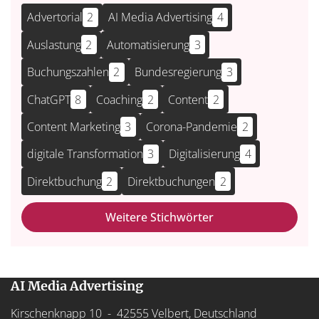
Advertorial
2
AI Media Advertising
4
Auslastung
2
Automatisierung
3
Buchungszahlen
2
Bundesregierung
3
ChatGPT
8
Coaching
2
Content
2
Content Marketing
3
Corona-Pandemie
2
digitale Transformation
3
Digitalisierung
4
Direktbuchung
2
Direktbuchungen
2
Weitere Stichwörter
AI Media Advertising
Kirschenknapp 10 - 42555 Velbert, Deutschland