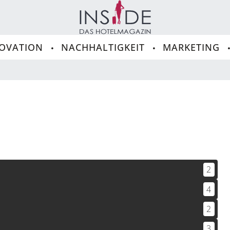
OVATION
NACHHALTIGKEIT
MARKETING
2
4
2
3