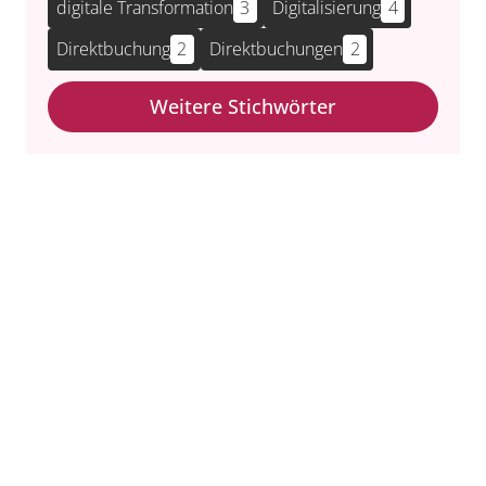
digitale Transformation
3
Digitalisierung
4
Direktbuchung
2
Direktbuchungen
2
Weitere Stichwörter