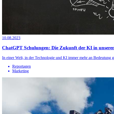
10.08.2023
ChatGPT Schulungen: Die Zukunft der KI in unser
In einer Welt, in der Technologie und KI immer mehr an Bedeutung g
Reportagen
Marketing