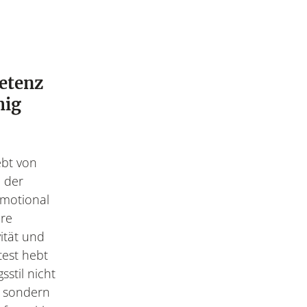
etenz
hig
bt von
 der
Emotional
ere
vität und
test hebt
sstil nicht
, sondern