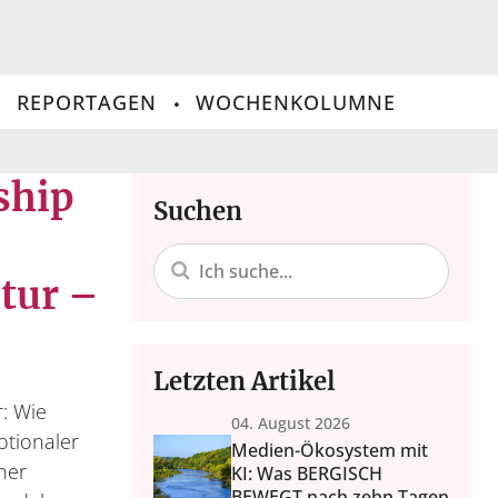
REPORTAGEN
WOCHENKOLUMNE
ship
Suchen
tur –
Letzten Artikel
r: Wie
04. August 2026
tionaler
Medien-Ökosystem mit
ner
KI: Was BERGISCH
BEWEGT nach zehn Tagen