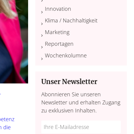
Innovation
Klima / Nachhaltigkeit
Marketing
Reportagen
Wochenkolumne
Unser Newsletter
Abonnieren Sie unseren
r
Newsletter und erhalten Zugang
zu exklusiven Inhalten.
petenz
Do
*Ihre
n die
not
E-