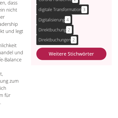
en, dass
in nicht
digitale Transformation
3
der
Digitalisierung
4
adership
Direktbuchung
2
kt und legt
Direktbuchungen
2
lichkeit
wandel und
Weitere Stichwörter
fe-Balance
t,
ndung zum
ich
m für
.