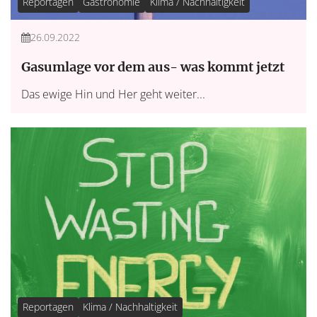
Reportagen
Gastronomie
Klima / Nachhaltigkeit
26.09.2022
Gasumlage vor dem aus- was kommt jetzt
Das ewige Hin und Her geht weiter...
Reportagen
Klima / Nachhaltigkeit