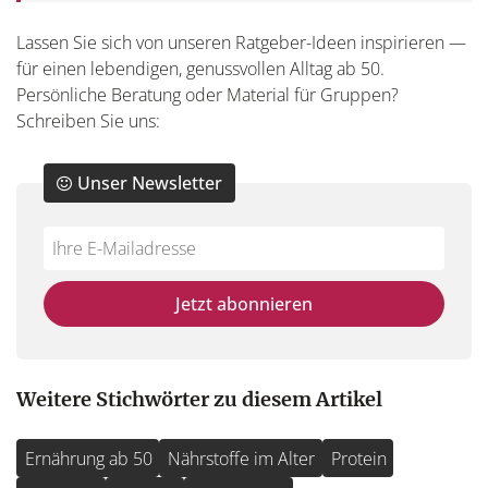
Lassen Sie sich von unseren Ratgeber-Ideen inspirieren —
für einen lebendigen, genussvollen Alltag ab 50.
Persönliche Beratung oder Material für Gruppen?
Schreiben Sie uns:
Unser Newsletter
Do
*Ihre
not
E-
fill
Mailadresse:
Jetzt abonnieren
this
field
Weitere Stichwörter zu diesem Artikel
Ernährung ab 50
Nährstoffe im Alter
Protein