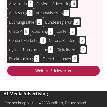
Advertorial
2
AI Media Advertising
4
Auslastung
2
Automatisierung
3
Buchungszahlen
2
Bundesregierung
3
ChatGPT
8
Coaching
2
Content
2
Content Marketing
3
Corona-Pandemie
2
digitale Transformation
3
Digitalisierung
4
Direktbuchung
2
Direktbuchungen
2
Weitere Stichwörter
AI Media Advertising
Kirschenknapp 10 - 42555 Velbert, Deutschland