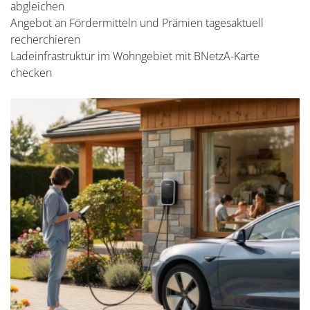
abgleichen
Angebot an Fördermitteln und Prämien tagesaktuell
recherchieren
Ladeinfrastruktur im Wohngebiet mit BNetzA-Karte
checken