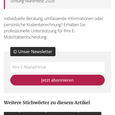
Stiftung Warentest, 2026
Individuelle Beratung, umfassende Informationen oder
persönliche Kostenberechnung? Erhalten Sie
professionelle Unterstützung für Ihre E-
Mobilitätsentscheidung.
Unser Newsletter
Do
*Ihre
not
E-
fill
Mailadresse:
Jetzt abonnieren
this
field
Weitere Stichwörter zu diesem Artikel