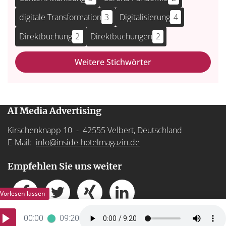
digitale Transformation
3
Digitalisierung
4
Direktbuchung
2
Direktbuchungen
2
Weitere Stichwörter
AI Media Advertising
Kirschenknapp 10 - 42555 Velbert, Deutschland
E-Mail:
info@inside-hotelmagazin.de
Empfehlen Sie uns weiter
00:00
09:20