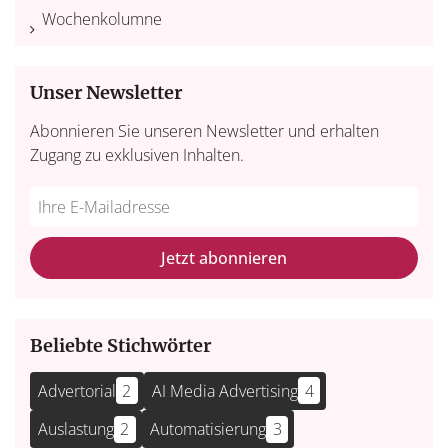
Wochenkolumne
Unser Newsletter
Abonnieren Sie unseren Newsletter und erhalten
Zugang zu exklusiven Inhalten.
Do
*Ihre
not
E-
fill
Mailadresse:
Jetzt abonnieren
this
field
Beliebte Stichwörter
Advertorial
2
AI Media Advertising
4
Auslastung
2
Automatisierung
3