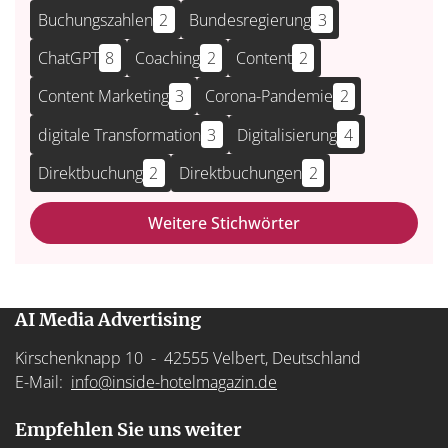
Buchungszahlen
2
Bundesregierung
3
ChatGPT
8
Coaching
2
Content
2
Content Marketing
3
Corona-Pandemie
2
digitale Transformation
3
Digitalisierung
4
Direktbuchung
2
Direktbuchungen
2
Weitere Stichwörter
AI Media Advertising
Kirschenknapp 10 - 42555 Velbert, Deutschland
E-Mail:
info@inside-hotelmagazin.de
Empfehlen Sie uns weiter