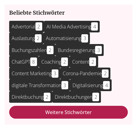
Beliebte Stichwörter
Advertorial
2
AI Media Advertising
4
Auslastung
2
Automatisierung
3
Buchungszahlen
2
Bundesregierung
3
ChatGPT
8
Coaching
2
Content
2
Content Marketing
3
Corona-Pandemie
2
digitale Transformation
3
Digitalisierung
4
Direktbuchung
2
Direktbuchungen
2
Weitere Stichwörter