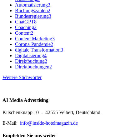
Automatisierung
3
Buchungszahlen
2
Bundesregierung
3
ChatGPT
8
Coaching
2
Content
2
Content Marketing
3
Corona-Pandemie
2
digitale Transformation
3
Digitalisierung
4
Direktbuchung
2
Direktbuchungen
2
Weitere Stichwörter
AI Media Advertising
Kirschenknapp 10 - 42555 Velbert, Deutschland
E-Mail:
info@inside-hotelmagazin.de
Empfehlen Sie uns weiter