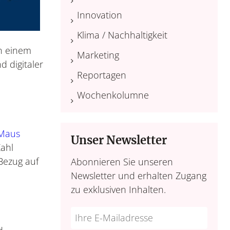
Innovation
Klima / Nachhaltigkeit
in einem
Marketing
 digitaler
Reportagen
Wochenkolumne
 Maus
Unser Newsletter
Zahl
Bezug auf
Abonnieren Sie unseren
Newsletter und erhalten Zugang
zu exklusiven Inhalten.
Do
*Ihre
not
E-