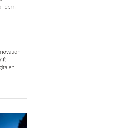
sondern
nnovation
nft
italen