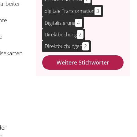
tarbeiter
digitale Transformation
3
ote
Digitalisierung
4
Direktbuchung
2
e
Direktbuchungen
2
isekarten
Weitere Stichwörter
 den
nd